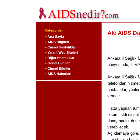
Kategoriler
Alo AIDS Da
»
Ana Sayfa
»
AIDS Bilgileri
»
Cinsel Hastalıklar
»
Yararlı Web Siteleri
»
Diğer Hastalıklar
Ankara İl Sağlık 
»
Genel Bilgiler
bünyesinde, HIV/
»
Cinsel Bilgiler
»
AIDS Haberleri
Ankara İl Sağlık 
telefondan hizmet
hastalıklar, yönl
verecek.
Hatta yapılan tüm 
olsun riskli cinsel
danışmanlık desteğ
verebilecek.
Açıklamaya göre, 
cinsel yolla bulaş