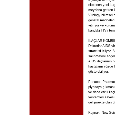
nitelenen yeni kuş
meydana getiren k
Virology bilimsel
genetik maddeleri
yitiriyor ve korum
kandaki HIV’i temi
İLAÇLAR KOMBİ
Doktorlar AIDS vir
stratejisi izliyor
salınmasını engell
AIDS ilaçlarının h
hastaların yüzde 8
gösterebiliyor.
Panacos Pharmaceu
piyasaya çıkmasın
ve daha etkili ila
yöntemleri sayesin
gelişmekte olan ül
Kaynak: New Scie