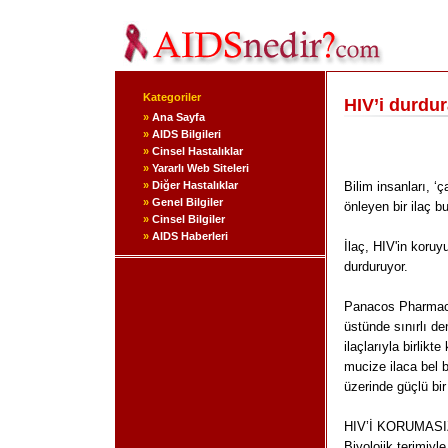
Kategoriler
HIV’i durdur
»
Ana Sayfa
»
AIDS Bilgileri
»
Cinsel Hastalıklar
»
Yararlı Web Siteleri
»
Diğer Hastalıklar
Bilim insanları, 
»
Genel Bilgiler
önleyen bir ilaç b
»
Cinsel Bilgiler
»
AIDS Haberleri
İlaç, HIV'in koruy
durduruyor.
Panacos Pharmaceut
üstünde sınırlı de
ilaçlarıyla birlikt
mucize ilaca bel b
üzerinde güçlü bir
HIV’İ KORUMAS
Biyolojik terimiyl