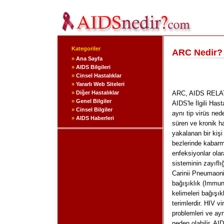
Kategoriler
ARC Nedir?
»
Ana Sayfa
»
AIDS Bilgileri
»
Cinsel Hastalıklar
»
Yararlı Web Siteleri
»
Diğer Hastalıklar
ARC, AIDS RELATE
»
Genel Bilgiler
AIDS'le İlgili Has
»
Cinsel Bilgiler
aynı tip virüs ne
»
AIDS Haberleri
süren ve kronik ha
yakalanan bir kişi 
bezlerinde kabarma
enfeksiyonlar olar
sisteminin zayıflı
Carinii Pneumaoni
bağışıklık (Immu
kelimeleri bağışık
terimlerdir. HIV v
problemleri ve ay
neden olabilir. A