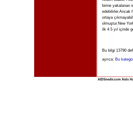
birine yakalanan 
edebilirler.Ancak h
ortaya çıkmayabili
olmuştur.New York'
ilk 4.5 yıl içinde 
Bu bilgi 13790 de
ayrıca:
Bu kategori
AIDSnedir.com Aids Hak